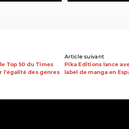
Article suivant
le Top 50 du Times
Pika Editions lance a
 l’égalité des genres
label de manga en Esp