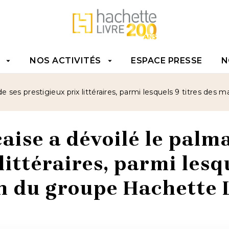
TENU
PIED DE PAGE
NOS ACTIVITÉS
ESPACE PRESSE
N
arrow_drop_down
arrow_drop_down
e ses prestigieux prix littéraires, parmi lesquels 9 titres des
aise a dévoilé le palma
littéraires, parmi lesq
n du groupe Hachette L