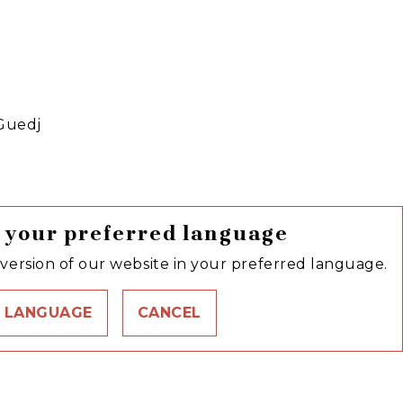
 Guedj
garavélou, publié en coédition avec les
 your preferred language
version of our website in your preferred language.
 LANGUAGE
CANCEL
link
C