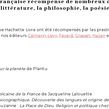
française récompense de nombreux 
littérature, la philosophie, la poésie
upe Hachette Livre ont été récompensés par les presti
à nos éditeurs
Calmann-Levy
,
Fayard
,
Grasset
,
Hazan
e
r la planète
de Plantu
blicaine de la France
de Jacqueline Lalouette
lexicographique. Découverte des langues et origine de
Suzanne :
La Place de Dieu. Religion et politique che