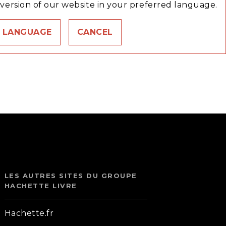
version of our website in your preferred language.
 LANGUAGE
CANCEL
link
C
LES AUTRES SITES DU GROUPE
HACHETTE LIVRE
Hachette.fr