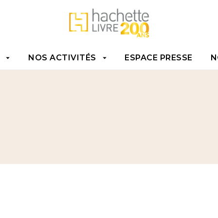
TENU
PIED DE PAGE
NOS ACTIVITÉS
ESPACE PRESSE
N
arrow_drop_down
arrow_drop_down