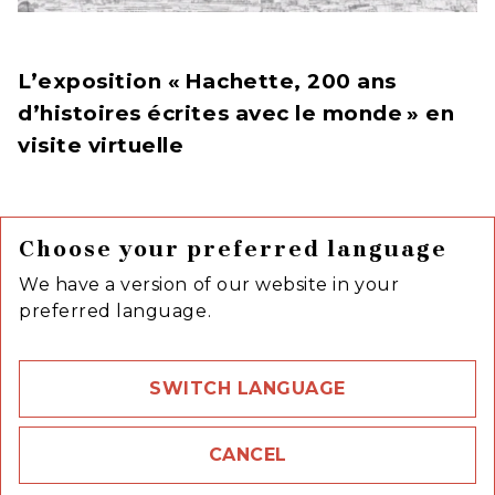
L’exposition « Hachette, 200 ans
d’histoires écrites avec le monde » en
visite virtuelle
A l’occasion des Grandes Rencontres Hachette
Choose your preferred language
au Palais Brongniart,
une exposition inédite a
été pensée et réalisée, retraçant 200 ans
We have a version of our website in your
d’édition
, à travers les livres, les auteurs, les
preferred language.
métiers et les usages.
Aujourd’hui, cette exposition est rendue
SWITCH LANGUAGE
accessible à tous, en version numérique, offrant
la possibilité de se promener virtuellement à la
CANCEL
découverte de panneaux, d’espaces et de livres
qui mettent en lumière la richesse de l’histoire