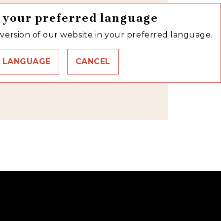
 your preferred language
version of our website in your preferred language.
 LANGUAGE
CANCEL
link
C