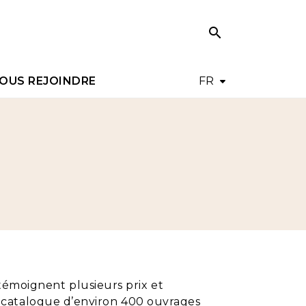
search
search
OUS REJOINDRE
FR
témoignent plusieurs prix et
re catalogue d’environ 400 ouvrages