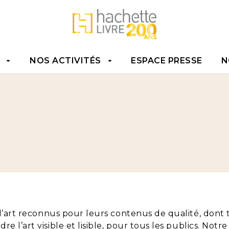
TENU
PIED DE PAGE
NOS ACTIVITÉS
ESPACE PRESSE
N
arrow_drop_down
arrow_drop_down
d’art reconnus pour leurs contenus de qualité, dont 
e l’art visible et lisible, pour tous les publics. Not