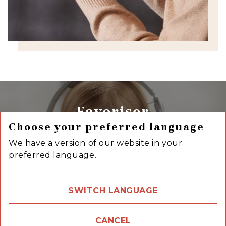
Favoriser
Choose your preferred language
l'accessibilité des
We have a version of our website in your
contenus
preferred language.
SWITCH LANGUAGE
CANCEL