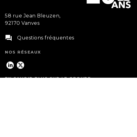
58 rue Jean Bleuzen,
92170 Vanves
question_answer
Questions fréquentes
NOS RÉSEAUX
EN SAVOIR PLUS SUR LE GROUPE
Louis Hachette Group
Groupe Lagardère
ETHIQUE