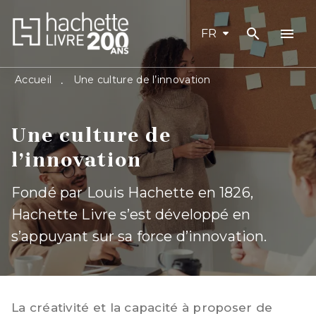
search
menu
MENU
RECHERCHE
CONTENU
FR
PIED DE PAGE
Accueil
Une culture de l’innovation
•
Une culture de
l’innovation
Fondé par Louis Hachette en 1826,
Hachette Livre s’est développé en
s’appuyant sur sa force d’innovation.
La créativité et la capacité à proposer de