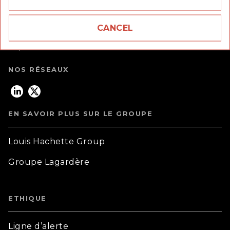
58 rue Jean Bleuzen,
92170 Vanves
CANCEL
question_answer
Questions fréquentes
NOS RÉSEAUX
EN SAVOIR PLUS SUR LE GROUPE
Louis Hachette Group
Groupe Lagardère
ETHIQUE
Ligne d’alerte