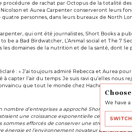
e procédure de rachat par Octopus de la totalité des 
 Nicolson et Aurea Carpenter conserveront leurs fonct
de quatre personnes, dans leurs bureaux de North Lo
penter, qui ont été journalistes, Short Books a publ
to be a Bad Birdwatcher, L’Animal social et The 7 Sec
es domaines de la nutrition et de la santé, dont le 
claré : « J’ai toujours admiré Rebecca et Aurea pour
 à capter l’air du temps. Je suis ravi qu’elles nous 
onvaincu que tout le monde chez Hachette UK aura 
Choose
We have a 
in nombre d’entreprises a approché Short Books ces 
straient une croissance exponentielle ces dix dernièr
SWITCH
 sommes efforcés de conserver une structure réduite 
e énergie et l’environnement novateur qui font de ce