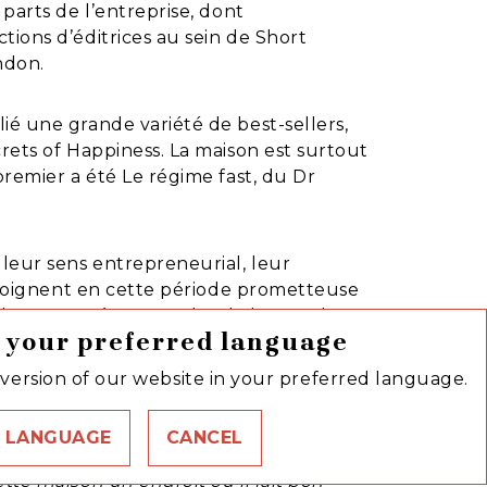
parts de l’entreprise, dont
ions d’éditrices au sein de Short
ndon.
ié une grande variété de best-sellers,
rets of Happiness. La maison est surtout
premier a été Le régime fast, du Dr
 leur sens entrepreneurial, leur
rejoignent en cette période prometteuse
beaucoup à apprendre de leur style
 your preferred language
version of our website in your preferred language.
dernières années, mais sans jamais nous
es années – j’adresse un grand merci à
 LANGUAGE
CANCEL
et réactive, avec la ferme intention de
link
C
tte maison un endroit où il fait bon