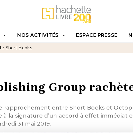
TENU
PIED DE PAGE
NOS ACTIVITÉS
ESPACE PRESSE
N
arrow_drop_down
arrow_drop_down
te Short Books
lishing Group rachèt
e rapprochement entre Short Books et Octopus
 à la signature d’un accord à effet immédiat e
dredi 31 mai 2019.