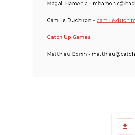
Magali Hamonic – mhamonic@hachet
Camille Duchiron –
camille.duchi
Catch Up Games
Matthieu Bonin - matthieu@catch
file_download