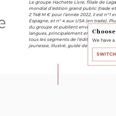
Le groupe Hachette Livre, filiale de Lag
mondial d’édition grand public (trade et 
2 748 M € pour l’année 2022, il est n°1
Espagne, et n° 4 aux USA (en trade). Pl
du groupe et publient environ 15 000 
Choose
langues, principalement en français, an
tous les segments de l’édition grand publi
We have a 
jeunesse, illustré, guide de voyage, scola
SWITCH