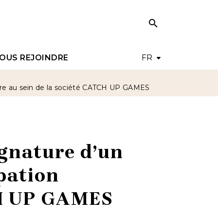
search
search
OUS REJOINDRE
FR
taire au sein de la société CATCH UP GAMES
ignature d’un
ipation
CH UP GAMES