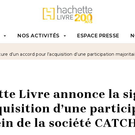
TENU
PIED DE PAGE
NOS ACTIVITÉS
ESPACE PRESSE
N
arrow_drop_down
arrow_drop_down
re d’un accord pour l’acquisition d’une participation majori
te Livre annonce la s
quisition d’une partic
sein de la société CAT