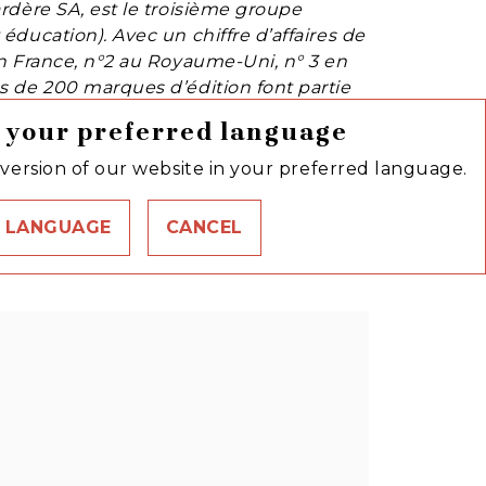
ardère SA, est le troisième groupe
éducation). Avec un chiffre d’affaires de
 en France, n°2 au Royaume-Uni, n° 3 en
us de 200 marques d’édition font partie
nouveautés par an, dans une douzaine de
 your preferred language
glais et espagnol. Hachette Livre couvre
c : fiction et essai, livre de poche,
version of our website in your preferred language.
ire, parascolaire et fascicules.
 LANGUAGE
CANCEL
link
C