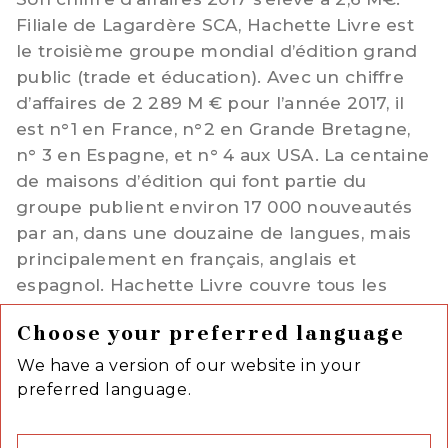
Filiale de Lagardère SCA, Hachette Livre est
le troisième groupe mondial d’édition grand
public (trade et éducation). Avec un chiffre
d’affaires de 2 289 M € pour l’année 2017, il
est n°1 en France, n°2 en Grande Bretagne,
n° 3 en Espagne, et n° 4 aux USA. La centaine
de maisons d’édition qui font partie du
groupe publient environ 17 000 nouveautés
par an, dans une douzaine de langues, mais
principalement en français, anglais et
espagnol. Hachette Livre couvre tous les
segments de l’édition grand public : fiction et
Choose your preferred language
essai, livre de poche, jeunesse, illustré, guide
de voyage, scolaire et parascolaire et
We have a version of our website in your
fascicules. Hachette Livre est basé à Vanves,
preferred language.
France.