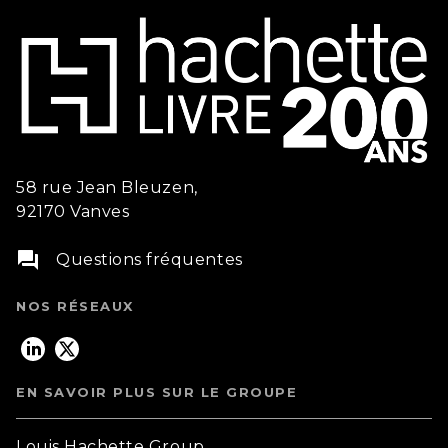
58 rue Jean Bleuzen,
92170 Vanves
question_answer
Questions fréquentes
NOS RÉSEAUX
EN SAVOIR PLUS SUR LE GROUPE
Louis Hachette Group