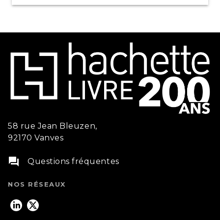
58 rue Jean Bleuzen,
92170 Vanves
question_answer
Questions fréquentes
NOS RÉSEAUX