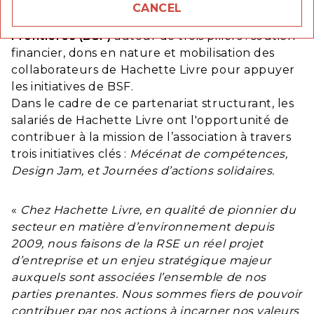
dispositifs. En 2023,
Hachette Livre a officialisé
CANCEL
sa collaboration avec Bibliothèques Sans
Frontières (BSF)
autour de trois piliers : soutien
financier, dons en nature et mobilisation des
collaborateurs de Hachette Livre pour appuyer
les initiatives de BSF.
Dans le cadre de ce partenariat structurant, les
salariés de Hachette Livre ont l'opportunité de
contribuer à la mission de l’association à travers
trois initiatives clés :
Mécénat de compétences,
Design Jam, et Journées d’actions solidaires.
«
Chez Hachette Livre, en qualité de pionnier du
secteur en matière d’environnement depuis
2009, nous faisons de la RSE un réel projet
d’entreprise et un enjeu stratégique majeur
auxquels sont associées l’ensemble de nos
parties prenantes. Nous sommes fiers de pouvoir
contribuer par nos actions à incarner nos valeurs