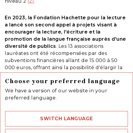
niveau 2
[2]
.
En 2023, la Fondation Hachette pour la lecture
a lancé son second appel à projets visant à
encourager la lecture, l'écriture et la
promotion de la langue française auprès d'une
diversité de publics
. Les 13 associations
lauréates ont été récompensées par des
subventions financières allant de 15 000 à 50
000 euros, offrant ainsi la possibilité d'élargir la
portée et l'influence de leurs initiatives
Choose your preferred language
respectives.
We have a version of our website in your
preferred language.
Focus sur l’engagement auprès de
Bibliothèque Sans Frontières :
Le Groupe encourage par ailleurs ses
SWITCH LANGUAGE
collaborateurs à s'engager eux-mêmes pour des
causes qui leur tiennent à cœur à travers divers