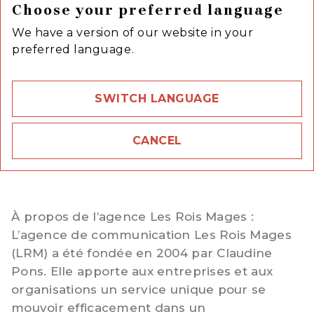
Grasset, Fayard, Stock, JC Lattès, Calmann-
Choose your preferred language
Lévy, Le Livre de Poche et Audiolib ; sur le
We have a version of our website in your
segment scolaire, universitaire et
preferred language.
encyclopédique avec Hachette Education,
Hatier, Dunod, Armand Colin et Larousse ; sur
le segment du livre illustré avec Hachette
SWITCH LANGUAGE
Jeunesse, Hachette Pratique, Marabout,
Hachette Tourisme, Chêne, Hazan et les
CANCEL
Editions Albert-René. Hachette Livre est basé
à Vanves, France.
À propos de l’agence Les Rois Mages :
L’agence de communication Les Rois Mages
(LRM) a été fondée en 2004 par Claudine
Pons. Elle apporte aux entreprises et aux
organisations un service unique pour se
mouvoir efficacement dans un