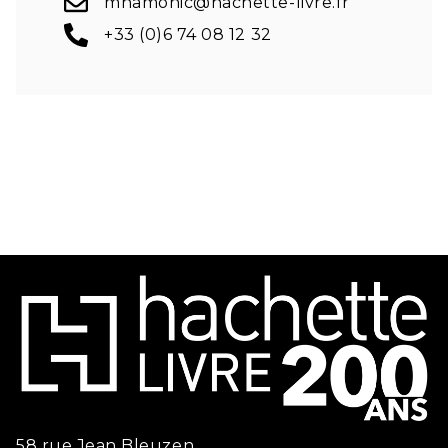
mhamonic@hachette-livre.fr
+33 (0)6 74 08 12 32
58 rue Jean Bleuzen,