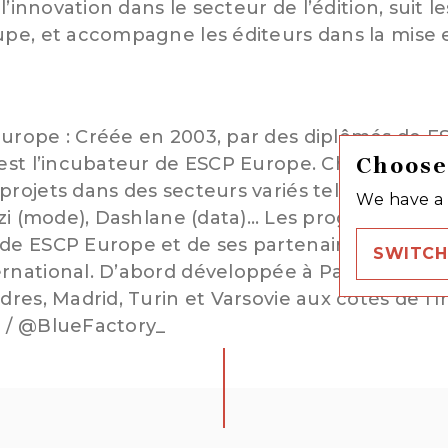
 l’innovation dans le secteur de l’édition, suit
upe, et accompagne les éditeurs dans la mise 
Europe : Créée en 2003, par des diplômés de 
Choose
y est l’incubateur de ESCP Europe. Chaque ann
projets dans des secteurs variés tels que Liv
We have a 
izi (mode), Dashlane (data)… Les programmes de
de ESCP Europe et de ses partenaires, à chaq
SWITCH
rnational. D’abord développée à Paris, la Blue
dres, Madrid, Turin et Varsovie aux côtés de l’
u / @BlueFactory_