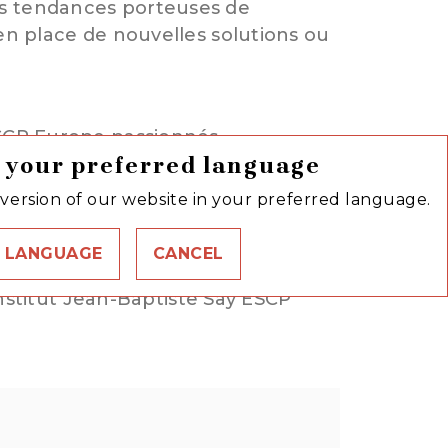
 les tendances porteuses de
en place de nouvelles solutions ou
ESCP Europe passionnés
 your preferred language
ée elle accompagne des dizaines
eMentor (éducation), Makesense
version of our website in your preferred language.
 la Blue Factory s’adressent aussi
ue étape de leur création depuis
 LANGUAGE
CANCEL
 Factory se déploie sur l’ensemble
link
C
Institut Jean-Baptiste Say ESCP