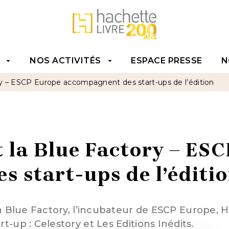
TENU
PIED DE PAGE
NOS ACTIVITÉS
ESPACE PRESSE
N
arrow_drop_down
arrow_drop_down
ry – ESCP Europe accompagnent des start-ups de l’édition
t la Blue Factory – ES
 start-ups de l’éditi
la Blue Factory, l’incubateur de ESCP Europe,
-up : Celestory et Les Editions Inédits.