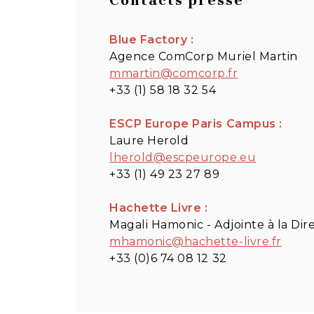
Contacts presse
Blue Factory :
Agence ComCorp Muriel Martin
mmartin@comcorp.fr
+33 (1) 58 18 32 54
ESCP Europe Paris Campus :
Laure Herold
lherold@escpeurope.eu
+33 (1) 49 23 27 89
Hachette Livre :
Magali Hamonic - Adjointe à la Di
mhamonic@hachette-livre.fr
+33 (0)6 74 08 12 32