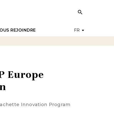
search
search
OUS REJOINDRE
FR
CP Europe
on
 Hachette Innovation Program