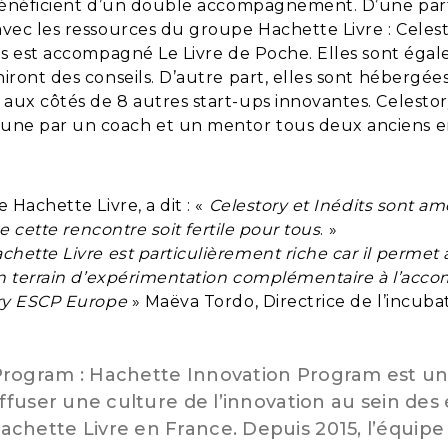
 bénéficient d’un double accompagnement. D’une part
avec les ressources du groupe Hachette Livre : Celes
its est accompagné Le Livre de Poche. Elles sont ég
iront des conseils. D’autre part, elles sont hébergé
ux côtés de 8 autres start-ups innovantes. Celestory 
une par un coach et un mentor tous deux anciens e
Hachette Livre, a dit : «
Celestory et Inédits sont ame
e cette rencontre soit fertile pour tous
. »
tte Livre est particulièrement riche car il permet à
d’un terrain d’expérimentation complémentaire à l’
ory ESCP Europe
» Maëva Tordo, Directrice de l’incuba
Program : Hachette Innovation Program est un
iffuser une culture de l’innovation au sein d
hette Livre en France. Depuis 2015, l’équipe 