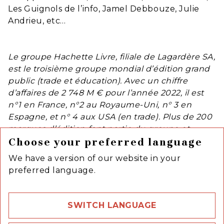
Les Guignols de l’info, Jamel Debbouze, Julie
Andrieu, etc…
Le groupe Hachette Livre, filiale de Lagardère SA,
est le troisième groupe mondial d’édition grand
public (trade et éducation). Avec un chiffre
d’affaires de 2 748 M € pour l’année 2022, il est
n°1 en France, n°2 au Royaume-Uni, n° 3 en
Espagne, et n° 4 aux USA (en trade). Plus de 200
marques d’édition font partie du groupe et
publient environ 15 000 nouveautés par an, dans
Choose your preferred language
une douzaine de langues, principalement en
We have a version of our website in your
français, anglais et espagnol. Hachette Livre
preferred language.
couvre tous les segments de l’édition grand
public : fiction et essai, livre de poche, jeunesse,
illustré, guide de voyage, scolaire, parascolaire et
SWITCH LANGUAGE
fascicules.