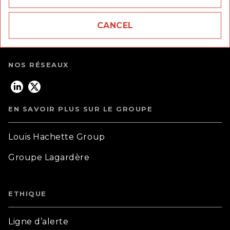
58 rue Jean Bleuzen,
92170 Vanves
CANCEL
question_answer
Questions fréquentes
NOS RÉSEAUX
EN SAVOIR PLUS SUR LE GROUPE
Louis Hachette Group
Groupe Lagardère
ETHIQUE
Ligne d’alerte