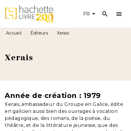
search
menu
MENU
RECHERCHE
CONTENU
FR
PIED DE PAGE
Accueil
Éditeurs
Xerais
•
•
Xerais
Année de création : 1979
Xerais, ambassadeur du Groupe en Galice, édite
en galicien aussi bien des ouvrages à vocation
pédagogique, des romans, de la poésie, du
théâtre, et de la littérature jeunesse, que des