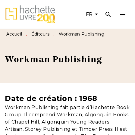
search
menu
MENU
RECHERCHE
CONTENU
FR
PIED DE PAGE
Accueil
Éditeurs
Workman Publishing
•
•
Workman Publishing
Date de création : 1968
Workman Publishing fait partie d’Hachette Book
Group. Il comprend Workman, Algonquin Books
of Chapel Hill, Algonquin Young Readers,
Artisan, Storey Publishing et Timber Press. Il est