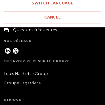
SWITCH LANGUAGE
58 rue Jean Bleuzen,
CANCEL
92170 Vanves
question_answer
Questions fréquentes
NOS RÉSEAUX
EN SAVOIR PLUS SUR LE GROUPE
Louis Hachette Group
Groupe Lagardère
ETHIQUE