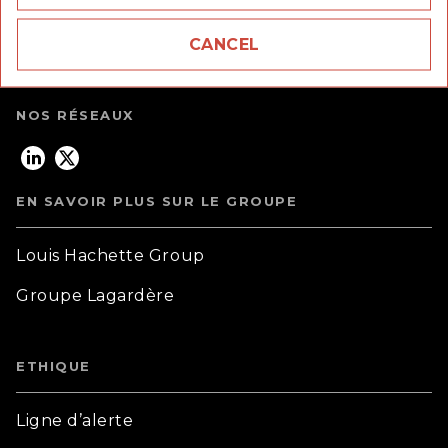
92170 Vanves
CANCEL
question_answer
Questions fréquentes
NOS RÉSEAUX
EN SAVOIR PLUS SUR LE GROUPE
Louis Hachette Group
Groupe Lagardère
ETHIQUE
Ligne d’alerte