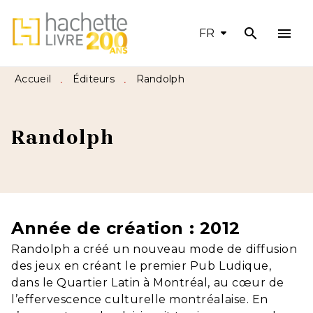
search
menu
MENU
RECHERCHE
CONTENU
FR
PIED DE PAGE
Accueil
Éditeurs
Randolph
•
•
Randolph
Année de création : 2012
Randolph a créé un nouveau mode de diffusion
des jeux en créant le premier Pub Ludique,
dans le Quartier Latin à Montréal, au cœur de
l’effervescence culturelle montréalaise. En