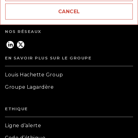
92170 Vanves
CANCEL
question_answer
Questions fréquentes
NOS RÉSEAUX
EN SAVOIR PLUS SUR LE GROUPE
Louis Hachette Group
Groupe Lagardère
ETHIQUE
Ligne d’alerte
Code d’éthique