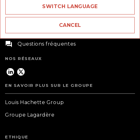
SWITCH LANGUAGE
58 rue Jean Bleuzen,
CANCEL
92170 Vanves
question_answer
Questions fréquentes
NOS RÉSEAUX
EN SAVOIR PLUS SUR LE GROUPE
Louis Hachette Group
Groupe Lagardère
ETHIQUE