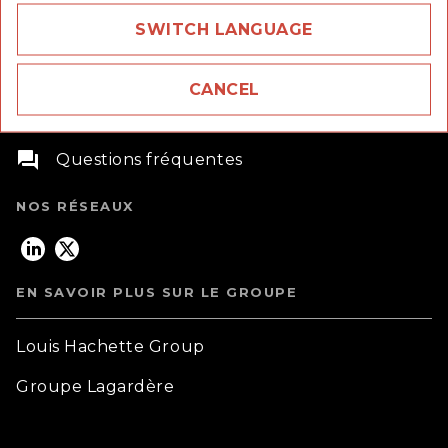
SWITCH LANGUAGE
58 rue Jean Bleuzen,
CANCEL
92170 Vanves
question_answer
Questions fréquentes
NOS RÉSEAUX
EN SAVOIR PLUS SUR LE GROUPE
Louis Hachette Group
Groupe Lagardère