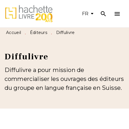
search
menu
MENU
RECHERCHE
CONTENU
FR
PIED DE PAGE
Accueil
Éditeurs
Diffulivre
•
•
Diffulivre
Diffulivre a pour mission de
commercialiser les ouvrages des éditeurs
du groupe en langue française en Suisse.