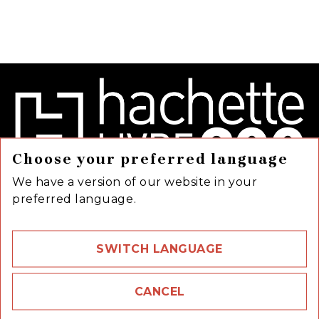
Choose your preferred language
We have a version of our website in your
preferred language.
58 rue Jean Bleuzen,
92170 Vanves
SWITCH LANGUAGE
question_answer
Questions fréquentes
NOS RÉSEAUX
CANCEL