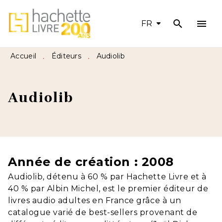
search
menu
MENU
RECHERCHE
CONTENU
FR
PIED DE PAGE
Accueil
Éditeurs
Audiolib
•
•
Audiolib
Année de création : 2008
Audiolib, détenu à 60 % par Hachette Livre et à
40 % par Albin Michel, est le premier éditeur de
livres audio adultes en France grâce à un
catalogue varié de best-sellers provenant de