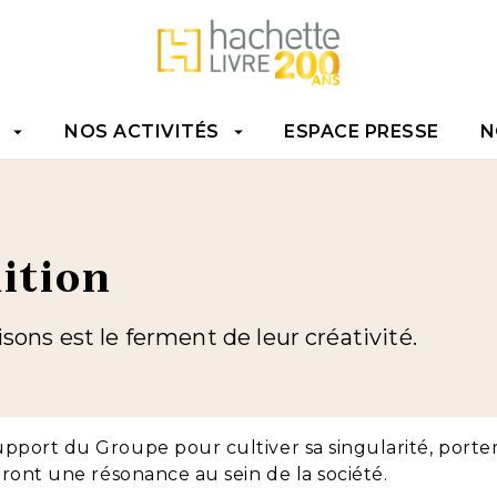
TENU
PIED DE PAGE
NOS ACTIVITÉS
ESPACE PRESSE
N
arrow_drop_down
arrow_drop_down
ition
ons est le ferment de leur créativité.
upport du Groupe pour cultiver sa singularité, por
eront une résonance au sein de la société.