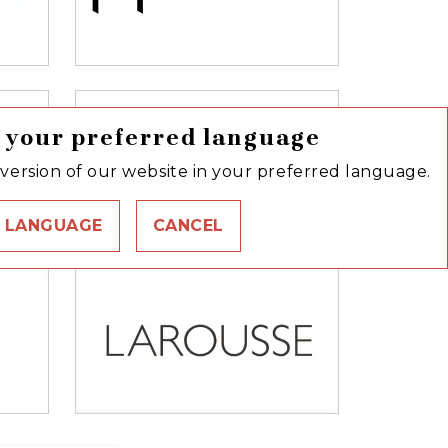
 your preferred language
version of our website in your preferred language.
 LANGUAGE
CANCEL
link
C