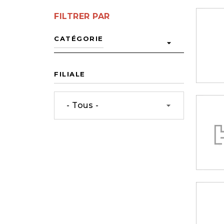
FILTRER PAR
CATÉGORIE
arrow_drop_down
FILIALE
- Tous -
arrow_drop_down