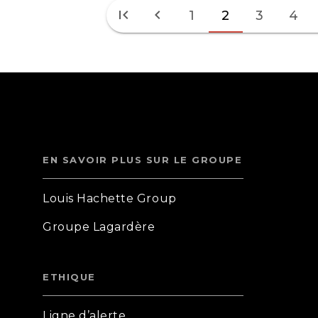
first_page
chevron_left
1
2
3
4
EN SAVOIR PLUS SUR LE GROUPE
Louis Hachette Group
Groupe Lagardère
ETHIQUE
Ligne d’alerte