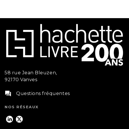
58 rue Jean Bleuzen,
92170 Vanves
question_answer
Questions fréquentes
NOS RÉSEAUX