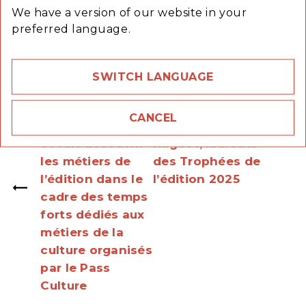
We have a version of our website in your
preferred language.
SWITCH LANGUAGE
Article précédent
Article suivant
Hachette Livre
Hachette
CANCEL
ouvre ses portes
Tourisme et
et fait découvrir
Rageot, lauréats
les métiers de
des Trophées de
l’édition dans le
l’édition 2025
cadre des temps
forts dédiés aux
métiers de la
culture organisés
par le Pass
Culture