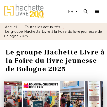
search
menu
MENU
RECHERCHE
CONTENU
FR
PIED DE PAGE
Accueil
Toutes les actualités
•
•
Le groupe Hachette Livre à la Foire du livre jeunesse de
Bologne 2025
Le groupe Hachette Livre à
la Foire du livre jeunesse
de Bologne 2025