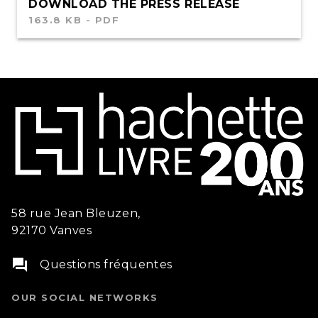
DOWNLOAD THE PRESS RELEASE
163.8 KB - PDF
58 rue Jean Bleuzen,
92170 Vanves
question_answer
Questions fréquentes
OUR SOCIAL NETWORKS